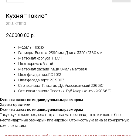
Кухня "Токио"
SKU:
KT1810
240000,00
р.
Модель: "Токио"
Размеры: Высота: 2390 мм; Длина 3320х2380 мм
Материал корпуса: ЛДСП
Цвет корпуса: Белый
Материал фасада: МДФ, Эмаль матовая
Цвет фасада низ: RC 7012
Цвет фасада верх: RC 9003
Столешница: Пластик; Дуб Американский 2066/С
Стеновая панель: Пластик; Дуб Американский 2066/С
Кухня на заказ по индивидуальным размерам
Характеристики
Кухня на заказ по индивидуальным размерам
Такую кухню можно сделать в разных материалах, цветах и под любые
нестандартные размеры и планировки. Стоимость указана за конкретную
комплектацию.