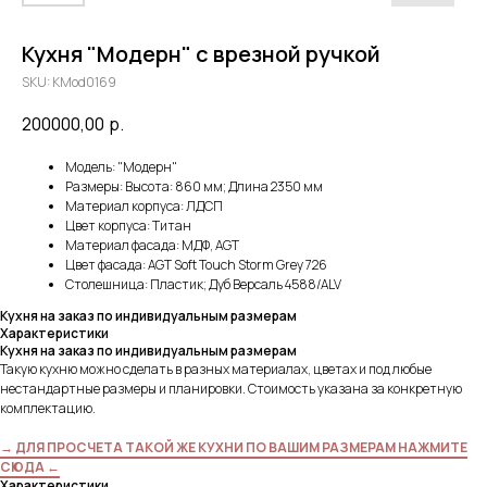
Кухня "Модерн" с врезной ручкой
SKU:
KMod0169
200000,00
р.
Модель: "Модерн"
Размеры: Высота: 860 мм; Длина 2350 мм
Материал корпуса: ЛДСП
Цвет корпуса: Титан
Материал фасада: МДФ, AGT
Цвет фасада: AGT Soft Touch Storm Grey 726
Столешница: Пластик; Дуб Версаль 4588/ALV
Кухня на заказ по индивидуальным размерам
Характеристики
Кухня на заказ по индивидуальным размерам
Такую кухню можно сделать в разных материалах, цветах и под любые
нестандартные размеры и планировки. Стоимость указана за конкретную
комплектацию.
→ ДЛЯ ПРОСЧЕТА ТАКОЙ ЖЕ КУХНИ ПО ВАШИМ РАЗМЕРАМ НАЖМИТЕ
СЮДА ←
Характеристики