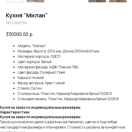
Кухня "Милан"
SKU:
KM1750
330000,00
р.
Модель: "Милан"
Размеры: Высота: 2340 мм; Длина 2300х4600 мм
Материал корпуса: ЛДСП
Цвет корпуса: Белый
Материал фасада: МДФ, Пленка ПВХ
Цвет фасада: Супермат Грей
Карниз: Низкий
Фасад-витрина: Крест узкий
Стекло: Сатин
Столешница: Пластик; Мрамор Марквина Белый 3028/S
Стеновая панель: Пластик; Мрамор Марквина Белый 3028/Е
Кухня на заказ по индивидуальным размерам
Характеристики
Кухня на заказ по индивидуальным размерам
Такую кухню можно сделать в разных материалах, цветах и под любые
нестандартные размеры и планировки. Стоимость указана за конкретную