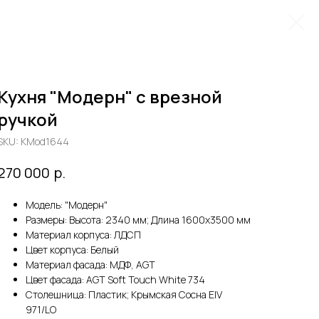
Кухня "Модерн" с врезной
ручкой
SKU:
KMod1644
р.
270 000
Модель: "Модерн"
Размеры: Высота: 2340 мм; Длина 1600х3500 мм
Материал корпуса: ЛДСП
Цвет корпуса: Белый
Материал фасада: МДФ, AGT
Цвет фасада: AGT Soft Touch White 734
Столешница: Пластик; Крымская Сосна EIV
971/LO