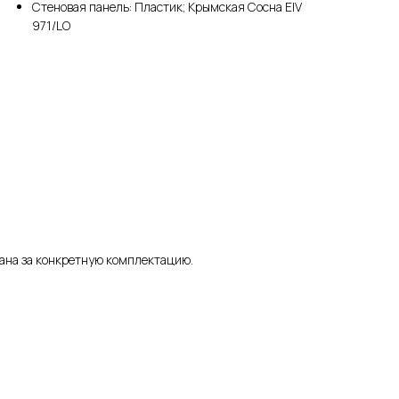
Стеновая панель: Пластик; Крымская Сосна EIV
971/LO
зана за конкретную комплектацию.