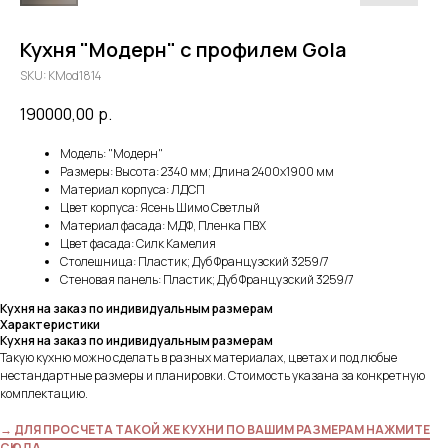
Кухня "Модерн" с профилем Gola
SKU:
KMod1814
190000,00
р.
Модель: "Модерн"
Размеры: Высота: 2340 мм; Длина 2400х1900 мм
Материал корпуса: ЛДСП
Цвет корпуса: Ясень Шимо Светлый
Материал фасада: МДФ, Пленка ПВХ
Цвет фасада: Силк Камелия
Столешница: Пластик; Дуб Французский 3259/7
Стеновая панель: Пластик; Дуб Французский 3259/7
Кухня на заказ по индивидуальным размерам
Характеристики
Кухня на заказ по индивидуальным размерам
Такую кухню можно сделать в разных материалах, цветах и под любые
нестандартные размеры и планировки. Стоимость указана за конкретную
комплектацию.
→ ДЛЯ ПРОСЧЕТА ТАКОЙ ЖЕ КУХНИ ПО ВАШИМ РАЗМЕРАМ НАЖМИТЕ
СЮДА ←