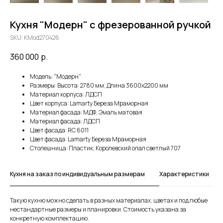
Кухня "Модерн" с фрезерованной ручкой
SKU:
KMod270426
360 000
р.
Модель: "Модерн"
Размеры: Высота: 2780 мм; Длина 3600х2200 мм
Материал корпуса: ЛДСП
Цвет корпуса: Lamarty Береза Мраморная
Материал фасада: МДФ, Эмаль матовая
Материал фасада: ЛДСП
Цвет фасада: RC 6011
Цвет фасада: Lamarty Береза Мраморная
Столешница: Пластик; Королевский опал светлый 707
Кухня на заказ по индивидуальным размерам
Характеристики
Такую кухню можно сделать в разных материалах, цветах и под любые
нестандартные размеры и планировки. Стоимость указана за
конкретную комплектацию.