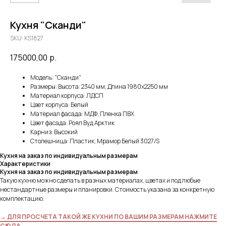
Кухня "Сканди"
SKU:
KS1827
175000,00
р.
Модель: "Сканди"
Размеры: Высота: 2340 мм; Длина 1980х2250 мм
Материал корпуса: ЛДСП
Цвет корпуса: Белый
Материал фасада: МДФ, Пленка ПВХ
Цвет фасада: Роял Вуд Арктик
Карниз: Высокий
Столешница: Пластик; Мрамор Белый 3027/S
Кухня на заказ по индивидуальным размерам
Характеристики
Кухня на заказ по индивидуальным размерам
Такую кухню можно сделать в разных материалах, цветах и под любые
нестандартные размеры и планировки. Стоимость указана за конкретную
комплектацию.
→ ДЛЯ ПРОСЧЕТА ТАКОЙ ЖЕ КУХНИ ПО ВАШИМ РАЗМЕРАМ НАЖМИТЕ
СЮДА ←