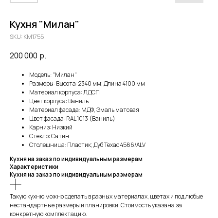
Кухня "Милан"
SKU:
KM1755
200 000
р.
Модель: "Милан"
Размеры: Высота: 2340 мм; Длина 4100 мм
Материал корпуса: ЛДСП
Цвет корпуса: Ваниль
Материал фасада: МДФ, Эмаль матовая
Цвет фасада: RAL 1013 (Ваниль)
Карниз: Низкий
Стекло: Сатин
Столешница: Пластик; Дуб Техас 4586/ALV
Кухня на заказ по индивидуальным размерам
Характеристики
Кухня на заказ по индивидуальным размерам
Такую кухню можно сделать в разных материалах, цветах и под любые
нестандартные размеры и планировки. Стоимость указана за
конкретную комплектацию.