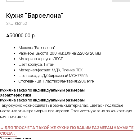
Кухня "Барселона"
SKU:
KB2182
450000,00
р.
Модель: "Барселона"
Размеры: Высота: 260 мм; Длина 2220х2420 мм
Материал корпуса: ЛДСП
Цвет корпуса: Титан
Материал фасада: МДФ, Пленка ПВХ
Цвет фасада: Дуб бирюзовый MCH77548
Столешница: Пластик; Фантазия 2206 erre
Кухня на заказ по индивидуальным размерам
Характеристики
Кухня на заказ по индивидуальным размерам
Такую кухню можно сделать в разных материалах, цветах и под любые
нестандартные размеры и планировки. Стоимость указана за конкретную
комплектацию.
→ ДЛЯ ПРОСЧЕТА ТАКОЙ ЖЕ КУХНИ ПО ВАШИМ РАЗМЕРАМ НАЖМИТЕ
СЮДА ←
Характеристики