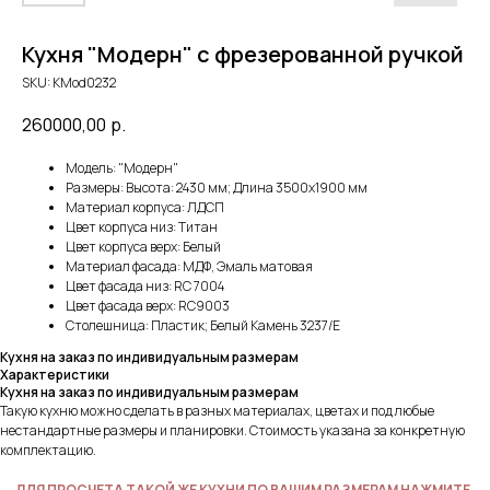
Кухня "Модерн" с фрезерованной ручкой
SKU:
KMod0232
260000,00
р.
Модель: "Модерн"
Размеры: Высота: 2430 мм; Длина 3500х1900 мм
Материал корпуса: ЛДСП
Цвет корпуса низ: Титан
Цвет корпуса верх: Белый
Материал фасада: МДФ, Эмаль матовая
Цвет фасада низ: RC 7004
Цвет фасада верх: RC9003
Столешница: Пластик; Белый Камень 3237/Е
Кухня на заказ по индивидуальным размерам
Характеристики
Кухня на заказ по индивидуальным размерам
Такую кухню можно сделать в разных материалах, цветах и под любые
нестандартные размеры и планировки. Стоимость указана за конкретную
комплектацию.
→ ДЛЯ ПРОСЧЕТА ТАКОЙ ЖЕ КУХНИ ПО ВАШИМ РАЗМЕРАМ НАЖМИТЕ