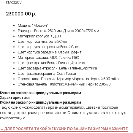
KMod2051
230000,00
р.
Модель: "Модерн"
Размеры: Высота: 2540 мм; Длина 2000х2720 мм
Материал корпуса: ЛДСП
Цвет корпуса низ: Белый Снег
Цвет корпуса антресоли: Белый Снег
Цвет корпуса середина: Серый Графит
Материал фасада: МДФ, Пленка ПВХ
Цвет фасада низ: Белый Глянец Арктика
Цвет фасада антресоли: Белый Глянец Арктика
Цвет фасада середина: Софт Графит
Столешница: Пластик; Мрамор Марквина Черный 693 mika
Стеновая панель: Пластик; Жемчужный Перито 2084/В
Кухня на заказ по индивидуальным размерам
Характеристики
Кухня на заказ по индивидуальным размерам
Такую кухню можно сделать в разных материалах, цветах и под любые
нестандартные размеры и планировки. Стоимость указана за конкретную
комплектацию.
→ ДЛЯ ПРОСЧЕТА ТАКОЙ ЖЕ КУХНИ ПО ВАШИМ РАЗМЕРАМ НАЖМИТЕ