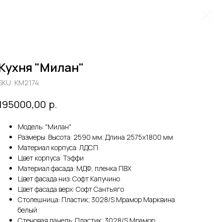
Кухня "Милан"
SKU:
KM2174
р.
195000,00
Модель: "Милан"
Размеры: Высота: 2590 мм; Длина 2575х1800 мм
Материал корпуса: ЛДСП
Цвет корпуса: Тэффи
Материал фасада: МДФ, пленка ПВХ
Цвет фасада низ: Софт Капучино
Цвет фасада верх: Софт Сантьяго
Столешница: Пластик; 3028/S Мрамор Марквина
белый
Стеновая панель: Пластик; 3028/S Мрамор