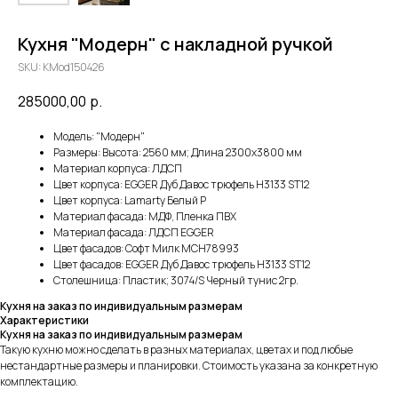
Кухня "Модерн" с накладной ручкой
SKU:
KMod150426
285000,00
р.
Модель: "Модерн"
Размеры: Высота: 2560 мм; Длина 2300х3800 мм
Материал корпуса: ЛДСП
Цвет корпуса: EGGER Дуб Давос трюфель H3133 ST12
Цвет корпуса: Lamarty Белый P
Материал фасада: МДФ, Пленка ПВХ
Материал фасада: ЛДСП EGGER
Цвет фасадов: Софт Милк MCH78993
Цвет фасадов: EGGER Дуб Давос трюфель H3133 ST12
Столешница: Пластик; 3074/S Черный тунис 2гр.
Кухня на заказ по индивидуальным размерам
Характеристики
Кухня на заказ по индивидуальным размерам
Такую кухню можно сделать в разных материалах, цветах и под любые
нестандартные размеры и планировки. Стоимость указана за конкретную
комплектацию.