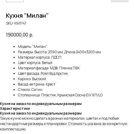
Кухня "Милан"
SKU:
KM1747
190000,00
р.
Модель: "Милан"
Размеры: Высота: 2390 мм; Длина 2400х3200 мм
Материал корпуса: ЛДСП
Цвет корпуса: Белый
Материал фасада: МДФ, Пленка ПВХ
Цвет фасада: Роял Вуд Арктик
Карниз: Высокий
Фасад-витрина: Крест
Стекло: Сатин
Столешница: Пластик; Крымская Сосна EiV 971/LO
Кухня на заказ по индивидуальным размерам
Характеристики
Кухня на заказ по индивидуальным размерам
Такую кухню можно сделать в разных материалах, цветах и под любые
нестандартные размеры и планировки. Стоимость указана за конкретную
комплектацию.