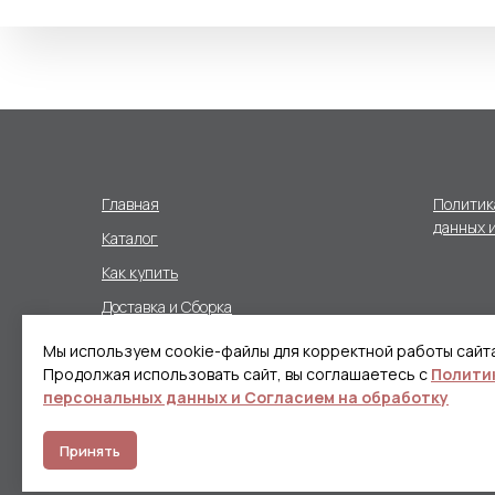
Главная
Политик
данных и
Каталог
Как купить
Доставка и Сборка
Контакты
Мы используем cookie-файлы для корректной работы сайта
Продолжая использовать сайт, вы соглашаетесь с
Полити
персональных данных и Согласием на обработку
© Кухни Сова
Кухни и другая мебель на заказ в Краснодаре
Принять